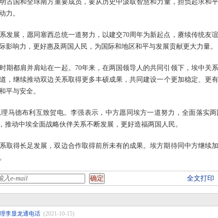
明古国和全球南方重要成员，要从历史中汲取智慧和力量，担负起求和
动力。
系发展，愿同塞西总统一道努力，以建交70周年为新起点，赓续传统友
际影响力，更好惠及两国人民，为国际和地区和平与发展贡献更大力量。
时期都肩并肩站在一起。70年来，在两国领导人的共同引领下，埃中关
道，继续推动双边关系取得更多丰硕成果，共同建设一个更加稳定、更
和平与安全。
总理马德布利互致贺电。李强表示，中方愿同埃方一道努力，全面落实两
作，推动中埃全面战略伙伴关系不断发展，更好造福两国人民。
关系取得长足发展，双边合作取得前所未有的成果。埃方期待同中方继续
。
全文打印
理李显龙通电话
(2021-10-15)