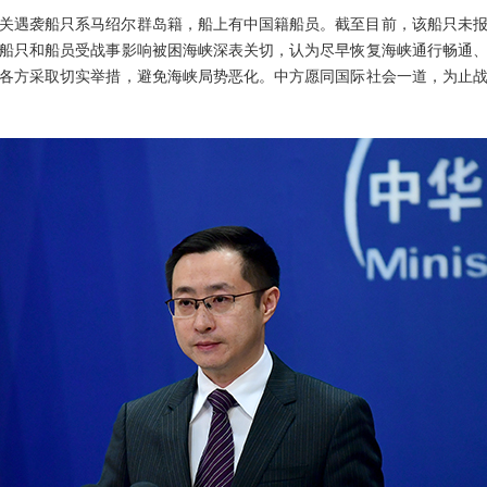
关遇袭船只系马绍尔群岛籍，船上有中国籍船员。截至目前，该船只未
船只和船员受战事影响被困海峡深表关切，认为尽早恢复海峡通行畅通
各方采取切实举措，避免海峡局势恶化。中方愿同国际社会一道，为止