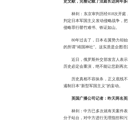
史文献，完整记载了法庭长达两年多
林剑：东京审判历经818次开庭
判定日本军国主义发动侵略战争，把
侵略罪行罄竹难书、铁证如山。
80年过去了，日本右翼势力却
的所谓“靖国神社”。这实质是企图
近日，俄罗斯外交部发言人表示
历史必定会重演，绝不能让悲剧再次
历史真相不容抹杀，正义底线不
遏制日本“新型军国主义”的妄动。
英国广播公司记者：昨天两名英
林剑：中方已多次就有关案件表
分子站台，对中方进行无理指控和污