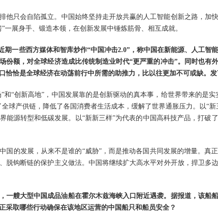
排他只会自陷孤立。中国始终坚持走开放共赢的人工智能创新之路，加
房”一展身手、锻造本领，在创新发展中锤炼筋骨、相互成就。
，近期一些西方媒体和智库炒作“中国冲击2.0”，称中国在新能源、人工
场份额，对全球经济造成比传统制造业时代“更严重的冲击”。同时也有
口恰恰是全球经济在动荡前行中所需的助推力，比以往更加不可或缺。发
市场”和“创新高地”，中国发展靠的是创新驱动的真本事，给世界带来的是
了全球产供链，降低了各国消费者生活成本，缓解了世界通胀压力。以“新
界能源转型和低碳发展。以“新新三样”为代表的中国高科技产品，打破
中国的发展，从来不是谁的“威胁”，而是推动各国共同发展的增量。真
、脱钩断链的保护主义做法。中国将继续扩大高水平对外开放，捍卫多
，一艘大型中国成品油船在霍尔木兹海峡入口附近遇袭。据报道，该船船
正采取哪些行动确保在该地区运营的中国船只和船员安全？