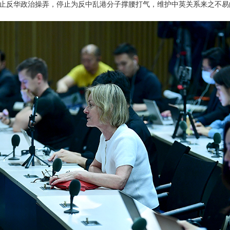
止反华政治操弄，停止为反中乱港分子撑腰打气，维护中英关系来之不易