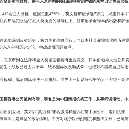
的全部审理过程。参与东京审判的美国副检察官萨顿的亲笔日记也首次披
，419名证人出庭，证据总数4336件，英文庭审记录近5万页，揭露日
法西斯战犯永远钉在人类历史的耻辱柱上。庭审记录全译本的出版和萨
始终未能深刻反省历史，极力美化侵略罪行，向日本社会灌输错误的历史
否定东京审判历史定论、挑战战后国际秩序。
，东京审判在法律和全人类层面都具有重要意义。日本前领导人也公开
发生；战败已过去八十年，绝不能再次发动战争，也绝对不能将自卫队用
容模糊，战后国际秩序不容挑战。世界上一切爱好和平的人士都绝不允
国籍香港公民被判有罪，罪名是为中国情报机构工作，从事间谍活动。中
明原则立场。英方以“莫须有”罪名抓捕和起诉在英中国公民，滥用法律
蔑抹黑，是典型的政治闹剧。中方对此予以强烈谴责和坚决反对，已向英