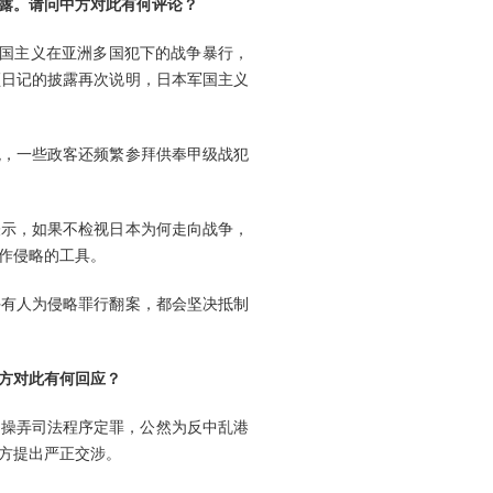
露。请问中方对此有何评论？
本军国主义在亚洲多国犯下的战争暴行，
顿日记的披露再次说明，日本军国主义
观，一些政客还频繁参拜供奉甲级战犯
表示，如果不检视日本为何走向战争，
作侵略的工具。
许有人为侵略罪行翻案，都会坚决抵制
方对此有何回应？
、操弄司法程序定罪，公然为反中乱港
方提出严正交涉。