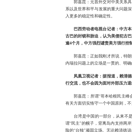
郭嘉昆：元首外交对中美关系具
系以及世界和平与发展的重大问题深
入更多的稳定性和确定性。
巴西劳动者电视台记者：中方本
古巴的封锁和胁迫，认为美侵犯古巴
逾4个月，中方强烈谴责美方强行控
郭嘉昆：正如我刚才所说，特朗
内瑞拉问题上的立场是一贯的、明确
凤凰卫视记者：据报道，赖清德
行交流，也不会因为面对外部压力退
郭嘉昆：所谓“哥本哈根民主峰
有关方面切实恪守一个中国原则，不
台湾是中国的一部分，从来不
谓“民主”的幌子，背离岛内支持两
险的“台独”顽固立场。无论赖清德