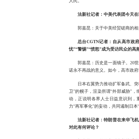
人民。
法新社记者：中美代表团今天在
郭嘉昆：关于中美经贸磋商的相
总台CGTN记者：自从高市政
忧”“警惕”“愤怒”成为受访民众的
郭嘉昆：历史是一面镜子。20
诺永不再战的意义。如今，高市政府
日本右翼势力推动扩军备武、突
卫”的幌子，渲染所谓“外部威胁”
动，正说明各界人士日益意识到，
力“再军事化”的妄动，共同遏制日本
法新社记者：特朗普在来华飞机
对此有何评论？