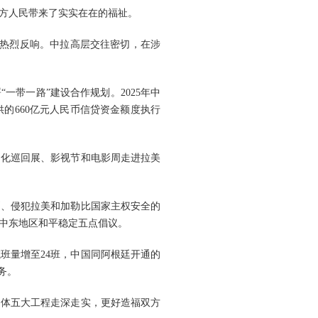
方人民带来了实实在在的福祉。
方热烈反响。中拉高层交往密切，在涉
一带一路”建设合作规划。2025年中
供的660亿元人民币信贷资金额度执行
文化巡回展、影视节和电影周走进拉美
则、侵犯拉美和加勒比国家主权安全的
中东地区和平稳定五点倡议。
班量增至24班，中国同阿根廷开通的
务。
同体五大工程走深走实，更好造福双方