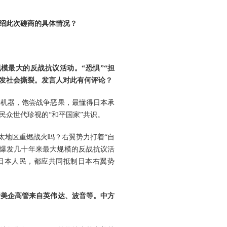
绍此次磋商的具体情况？
模最大的反战抗议活动。“恐惧”“担
引发社会撕裂。发言人对此有何评论？
争机器，饱尝战争恶果，最懂得日本承
众世代珍视的“和平国家”共识。
太地区重燃战火吗？右翼势力打着“自
内爆发几十年来最大规模的反战抗议活
日本人民，都应共同抵制日本右翼势
行美企高管来自英伟达、波音等。中方