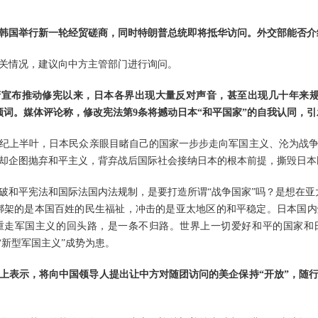
韩国举行新一轮经贸磋商，同时特朗普总统即将抵华访问。外交部能否介
关情况，建议向中方主管部门进行询问。
府宣布推动修宪以来，日本各界出现大量反对声音，甚至出现几十年来规
高频词。媒体评论称，修改宪法第9条将撼动日本“和平国家”的自我认同，
世纪上半叶，日本民众亲眼目睹自己的国家一步步走向军国主义、沦为战
却企图抛弃和平主义，背弃战后国际社会接纳日本的根本前提，撕毁日本民
破和平宪法和国际法国内法规制，是要打造所谓“战争国家”吗？是想在亚
，绑架的是本国百姓的民生福祉，冲击的是亚太地区的和平稳定。日本国
重走军国主义的回头路，是一条不归路。世界上一切爱好和平的国家和
“新型军国主义”成势为患。
上表示，将向中国领导人提出让中方对随团访问的美企保持“开放”，随