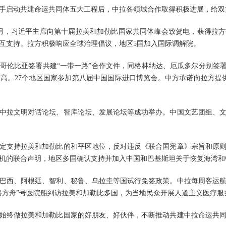
手启动共建命运共同体五大工程后，中拉各领域合作取得积极进展，给双
月，习近平主席向第十届拉美和加勒比国家共同体峰会致贺电，获得拉
互支持。拉方积极响应全球治理倡议，地区5国加入国际调解院。
哥伦比亚签署共建“一带一路”合作文件，同格林纳达、厄瓜多尔分别签署“
新高。27个地区国家参加第八届中国国际进口博览会。中方承诺向拉方提
中拉文明对话论坛、智库论坛、发展论坛等成功举办。中国文艺团组、
定支持拉美和加勒比的和平区地位，反对违反《联合国宪章》宗旨和原
机的联合声明，地区多国确认支持并加入中国和巴基斯坦关于恢复海湾和
巴西、阿根廷、智利、秘鲁、乌拉圭等国试行免签政策。中拉每周客运航
路方舟”号医院船到访拉美和加勒比多国，为当地民众开展人道主义医疗服
始终做拉美和加勒比国家的好朋友、好伙伴，不断推动共建中拉命运共