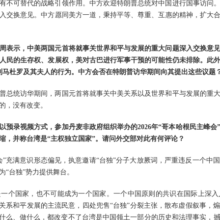
有不可替代的战略引领作用。中方欢迎特朗普总统对中国进行国事访问
入交换意见。中方愿同美方一道，秉持平等、尊重、互惠的精神，扩大
周表示，中美两国元首将就事关世界和平与发展的重大问题深入交换意
人民的生存权、发展权，美对古巴进行军事干预的可能性仍未排除。此
制马杜罗及其夫人的行为。中方会否在特朗普访华期间向其提出这些议题
普总统访华期间，两国元首将就事关中美关系以及世界和平与发展的重
的，没有改变。
以预录视频方式，参加丹麦非政府组织举办的2026年“哥本哈根民主峰会
缩，并称台湾是“主权独立国家”。请问外交部对此有何评论？
会”充满意识形态偏见，执意邀请“台独”分子大放厥词，严重违反一个中
为“台独”势力提供舞台。
是一个国家，也不可能成为一个国家。一个中国原则的共识在国际上深入
岸关系和平发展的主流民意，四处兜售“台独”分裂主张，散布虚假叙事，
说什么、做什么，都改变不了台湾是中国领土一部分的历史和法理事实，