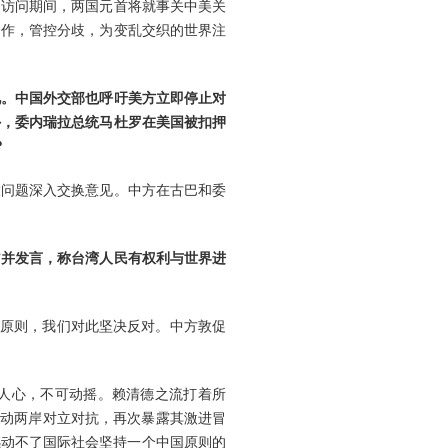
。访问期间，两国元首将就事关中美关
合作，管控分歧，为变乱交织的世界注
见。中国外交部也呼吁美方立即停止对
外，委内瑞拉总统马杜罗在美国被扣押
？
大问题深入交换意见。中方在古巴和委
”并发言，称台湾人民有权利与世界进
国原则，我们对此坚决反对。中方敦促
人心，不可动摇。赖清德之流打着所
煽动两岸对立对抗，再次暴露其激进冒
撼动不了国际社会坚持一个中国原则的