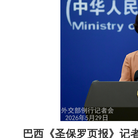
巴西《圣保罗页报》记