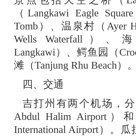
（Langkawi Eagle S
Tomb）、温泉村（Ayer Ha
Wells Waterfall）
Langkawi）、鳄鱼园（Croco
滩（Tanjung Rhu Beach）
四、交通
吉打州有两个机场，分别
Abdul Halim Airp
International Airpor