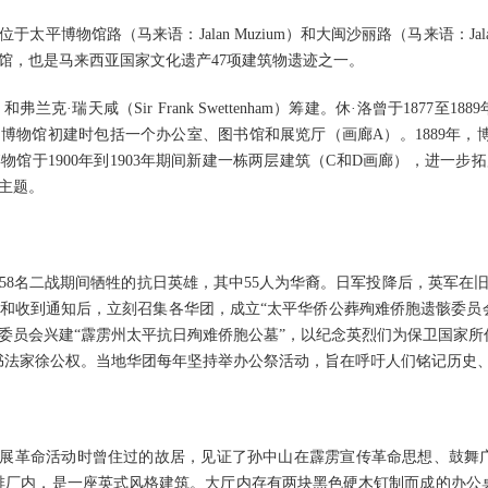
太平博物馆路（马来语：Jalan Muzium）和大闽沙丽路（马来语：Jalan 
馆，也是马来西亚国家文化遗产47项建筑物遗迹之一。
w）和弗兰克·瑞天咸（Sir Frank Swettenham）筹建。休·洛曾于187
接任。博物馆初建时包括一个办公室、图书馆和展览厅（画廊A）。1889年
博物馆于1900年到1903年期间新建一栋两层建筑（C和D画廊），进一
主题。
58名二战期间牺牲的抗日英雄，其中55人为华裔。日军投降后，英军在
和收到通知后，立刻召集各华团，成立“太平华侨公葬殉难侨胞遗骸委员
，委员会兴建“霹雳州太平抗日殉难侨胞公墓”，以纪念英烈们为保卫国家
书法家徐公权。当地华团每年坚持举办公祭活动，旨在呼吁人们铭记历史
开展革命活动时曾住过的故居，见证了孙中山在霹雳宣传革命思想、鼓舞
啡厂内，是一座英式风格建筑。大厅内存有两块黑色硬木钉制而成的办公