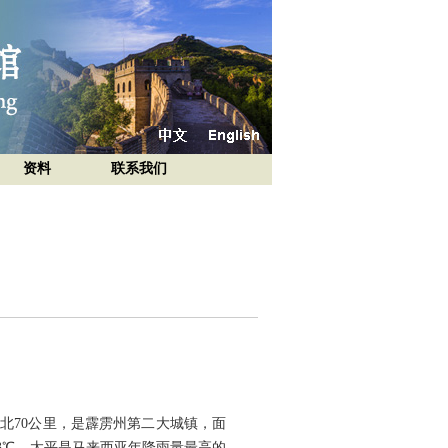
资料
联系我们
府怡保西北70公里，是霹雳州第二大城镇，面
温23℃。太平是马来西亚年降雨量最高的