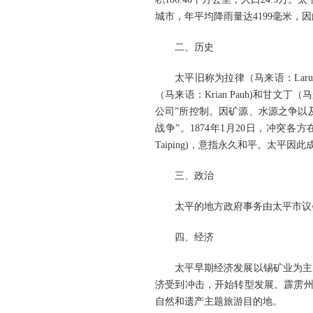
城市，年平均降雨量达4199毫米，因此
二、历史
太平旧称为拉律（马来语：La
（马来语：Krian Pauh)和甘文丁
公司”所控制。因矿源、水源之争以及
战争”。1874年1月20日，冲
Taiping)，意指永久和平。太平
三、政治
太平的地方政府事务由太平市议会（马
四、经济
太平早期经济发展以锡矿业为主
济受到冲击，开始转型发展。霹雳州
自然和遗产主题旅游目的地。