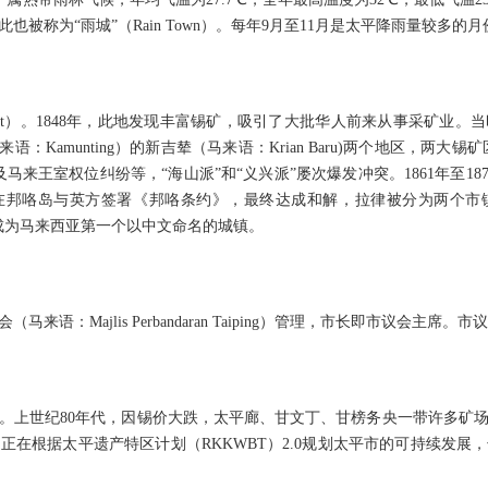
也被称为“雨城”（Rain Town）。每年9月至11月是太平降雨量较多的月
rut）。1848年，此地发现丰富锡矿，吸引了大批华人前来从事采矿业
（马来语：Kamunting）的新吉辇（马来语：Krian Baru)两个地区，两
马来王室权位纠纷等，“海山派”和“义兴派”屡次爆发冲突。1861年至18
突各方在邦咯岛与英方签署《邦咯条约》，最终达成和解，拉律被分为两个
因此成为马来西亚第一个以中文命名的城镇。
来语：Majlis Perbandaran Taiping）管理，市长即市议会主
。上世纪80年代，因锡价大跌，太平廊、甘文丁、甘榜务央一带许多矿
正在根据太平遗产特区计划（RKKWBT）2.0规划太平市的可持续发展