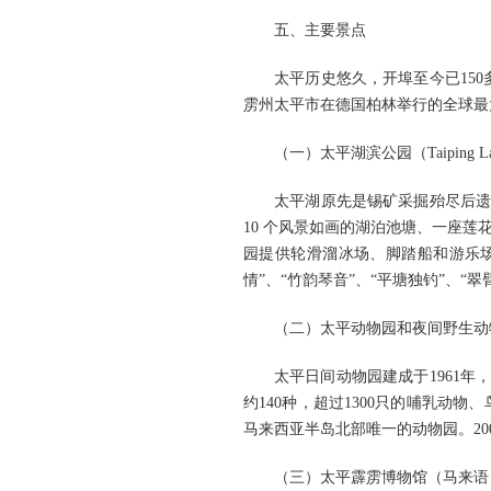
五、主要景点
太平历史悠久，开埠至今已150
雳州太平市在德国柏林举行的全球最
（一）太平湖滨公园（Taiping Lak
太平湖原先是锡矿采掘殆尽后遗
10 个风景如画的湖泊池塘、一座
园提供轮滑溜冰场、脚踏船和游乐场
情”、“竹韵琴音”、“平塘独钓”、“
（二）太平动物园和夜间野生动物园（Zoo
太平日间动物园建成于1961年，占地
约140种，超过1300只的哺乳
马来西亚半岛北部唯一的动物园。2
（三）太平霹雳博物馆（马来语：Muz