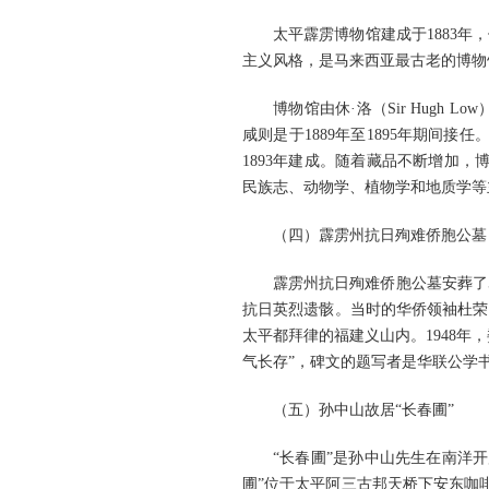
太平霹雳博物馆建成于1883年，位于
主义风格，是马来西亚最古老的博物
博物馆由休·洛（Sir Hugh Lo
咸则是于1889年至1895年期间
1893年建成。随着藏品不断增加，
民族志、动物学、植物学和地质学等
（四）霹雳州抗日殉难侨胞公墓
霹雳州抗日殉难侨胞公墓安葬了
抗日英烈遗骸。当时的华侨领袖杜荣
太平都拜律的福建义山内。1948年
气长存”，碑文的题写者是华联公学
（五）孙中山故居“长春圃”
“长春圃”是孙中山先生在南洋
圃”位于太平阿三古邦天桥下安东咖