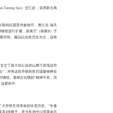
Taming Sari）交汇处，采用新古典
7至1889年期间任霹雳州参政司，弗兰克·瑞天
，博物馆进行扩建，新展厅（画廊B）于
步拓展空间。藏品以自然历史为主，设有
旧甘文丁路大伯公庙的山脚下发现这些
会”，并将这批寻获的英烈遗骸移葬在
所作牺牲。墓碑左右镌刻“精神不死，浩
、珍爱和平。
广大华侨支持革命的珍贵历史。“长春
桌及4张椅子，是当年孙中山等革命志