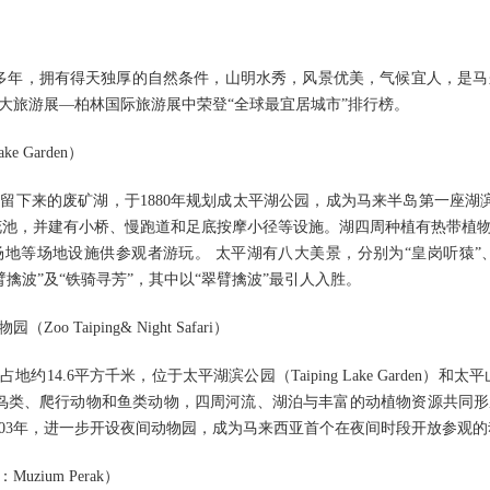
多年，拥有得天独厚的自然条件，山明水秀，风景优美，气候宜人，是马来西
大旅游展—柏林国际旅游展中荣登“全球最宜居城市”排行榜。
e Garden）
留下来的废矿湖，于1880年规划成太平湖公园，成为马来半岛第一座湖滨
莲花池，并建有小桥、慢跑道和足底按摩小径等设施。湖四周种植有热带植
地等场地设施供参观者游玩。 太平湖有八大美景，分别为“皇岗听猿”、“
翠臂擒波”及“铁骑寻芳”，其中以“翠臂擒波”最引人入胜。
 Taiping& Night Safari）
约14.6平方千米，位于太平湖滨公园（Taiping Lake Garden）和太平山
动物、鸟类、爬行动物和鱼类动物，四周河流、湖泊与丰富的动植物资源共同
003年，进一步开设夜间动物园，成为马来西亚首个在夜间时段开放参观
ium Perak）