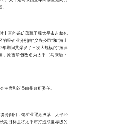
份。
。当时丰富的锡矿蕴藏于现太平市吉辇包
大锡矿区的采矿业分别由“义兴公司”和“海山
72年期间共爆发了三次大规模的“拉律
市镇，原吉辇包改名为太平（马来语：
席。市议会主席和议员由州政府委任。
场纷纷倒闭，锡矿业逐渐没落，太平经
，长期目标是将太平市打造成世界级的