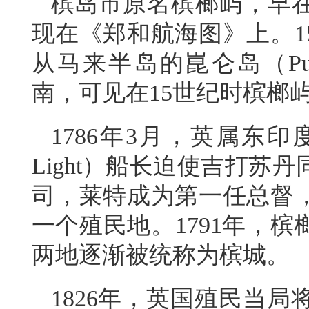
槟岛市原名槟榔屿，早
现在《郑和航海图》上。1
从马来半岛的崑仑岛（Pul
南，可见在15世纪时槟榔
1786年3月，英属东印度
Light）船长迫使吉打
司，莱特成为第一任总督
一个殖民地。1791年，
两地逐渐被统称为槟城。
1826年，英国殖民当