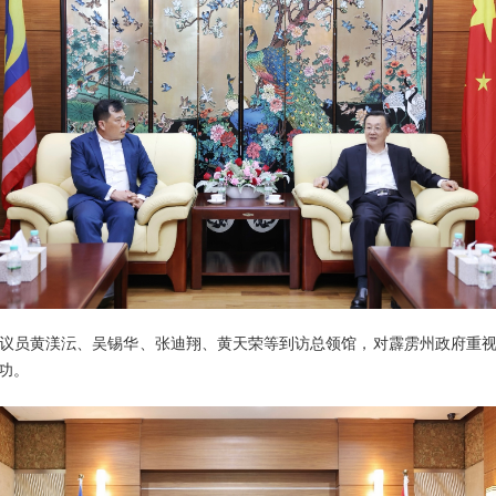
员黄渼沄、吴锡华、张迪翔、黄天荣等到访总领馆，对霹雳州政府重视
功。