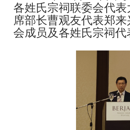
各姓氏宗祠联委会代表
席部长曹观友代表郑来
会成员及各姓氏宗祠代表