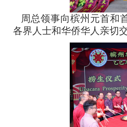
周总领事向槟州元首和
各界人士和
华侨
华人亲切