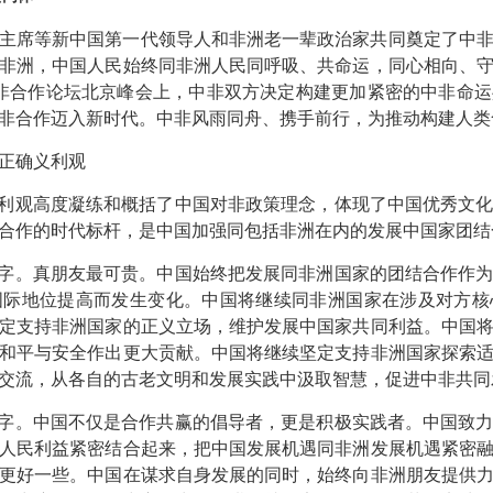
主席等新中国第一代领导人和非洲老一辈政治家共同奠定了中
非洲，中国人民始终同非洲人民同呼吸、共命运，同心相向、
月中非合作论坛北京峰会上，中非双方决定构建更加紧密的中非命
非合作迈入新时代。中非风雨同舟、携手前行，为推动构建人类
正确义利观
义利观高度凝练和概括了中国对非政策理念，体现了中国优秀文
合作的时代标杆，是中国加强同包括非洲在内的发展中国家团结
”字。真朋友最可贵。中国始终把发展同非洲国家的团结合作作
国际地位提高而发生变化。中国将继续同非洲国家在涉及对方核
定支持非洲国家的正义立场，维护发展中国家共同利益。中国
和平与安全作出更大贡献。中国将继续坚定支持非洲国家探索
交流，从各自的古老文明和发展实践中汲取智慧，促进中非共同
”字。中国不仅是合作共赢的倡导者，更是积极实践者。中国致
人民利益紧密结合起来，把中国发展机遇同非洲发展机遇紧密
更好一些。中国在谋求自身发展的同时，始终向非洲朋友提供