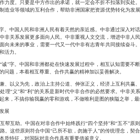
作力度。只要是中方作出的承诺，就一定会不折不扣落到实处
制造业等领域的互利合作，帮助非洲国家把资源优势转化为发
”字。中国人民和非洲人民有着天然的亲近感。中非通过深入对
中非关系发展更多面向人民。中非重视人文交流，增进中非人
面向未来的事业，需要一代又一代中非有志青年共同接续奋斗
和活力。
“诚”字。中国和非洲都处在快速发展过程中，相互认知需要不
的问题，本着相互尊重、合作共赢的精神加以妥善解决。
兼、以义为先，政治上主持公道、伸张正义，经济上互利共赢
处理“义”和“利”的关系是新时代中非合作的必然要求。中非关系
起来，不搞你输我赢的零和游戏，不做唯利是图的狭隘之举，最
发展
互帮互助。中国在对非合作中始终践行“四个坚持”和“五不”原
路。这些原则符合中国“己所不欲，勿施于人”的传统理念，契
本质特征，对国际对非合作具有重要借鉴意义。