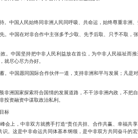
待。中国人民始终同非洲人民同呼吸、共命运，始终尊重非洲、
先。中国在对非合作中主张多予少取、先予后取、只予不取，
高效。中国坚持把中非人民利益放在首位，为中非人民福祉而推
，就尽心尽力办好。
蓄。中国愿同国际合作伙伴一道，支持非洲和平与发展；凡是
干预非洲国家探索符合国情的发展道路，不干涉非洲内政，不把
非投资融资中谋取政治私利。
目标
北京峰会上，中非双方就携手打造“责任共担、合作共赢、幸福共
共识。这是中非命运共同体基本纲领，是中非双方共同奋斗的