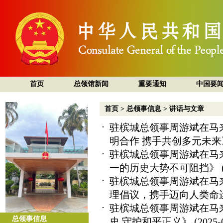
首页
总领馆新闻
重要通知
中国要
首页
>
总领事信息
>
讲话与文章
驻槟城总领事周游斌在马
明合作 携手共创多元未来
驻槟城总领事周游斌在马
一的历史大势不可阻挡》
驻槟城总领事周游斌在马
理倡议，携手迈向人类命
驻槟城总领事周游斌在马
总领事信息
史 守护和平正义》
(2025-